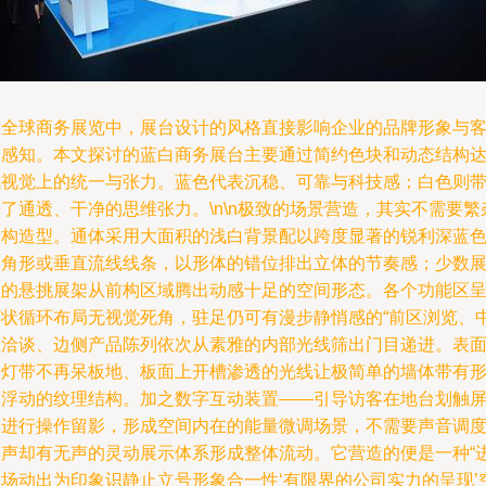
在全球商务展览中，展台设计的风格直接影响企业的品牌形象与
户感知。本文探讨的蓝白商务展台主要通过简约色块和动态结构
成视觉上的统一与张力。蓝色代表沉稳、可靠与科技感；白色则
了通透、干净的思维张力。\n\n极致的场景营造，其实不需要繁
砌构造型。通体采用大面积的浅白背景配以跨度显著的锐利深蓝
三角形或垂直流线线条，以形体的错位排出立体的节奏感；少数
位的悬挑展架从前构区域腾出动感十足的空间形态。各个功能区
环状循环布局无视觉死角，驻足仍可有漫步静悄感的“前区浏览、
区洽谈、边侧产品陈列依次从素雅的内部光线筛出门目递进。表
的灯带不再呆板地、板面上开槽渗透的光线让极简单的墙体带有
体浮动的纹理结构。加之数字互动装置——引导访客在地台划触
幕进行操作留影，形成空间内在的能量微调场景，不需要声音调
内声却有无声的灵动展示体系形成整体流动。它营造的便是一种“
为场动出为印象识静止立号形象合一性‘有限界的公司实力的呈现’