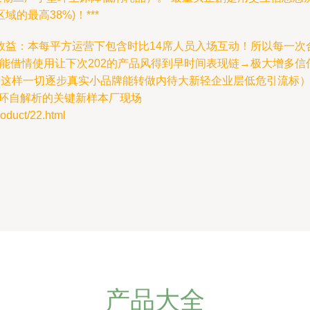
最高38%)！***
效益：本每平方运营下包含时比14席人员入场互动！所以每一次
到就能借情使用让下次202的产品风得到早时间表现链→极大增多
这样一切逐步真实小品牌能转做内待大新轻企业层低危引流标）。
循环自解析的关键新样本厂现场
uct/22.html
产品大全