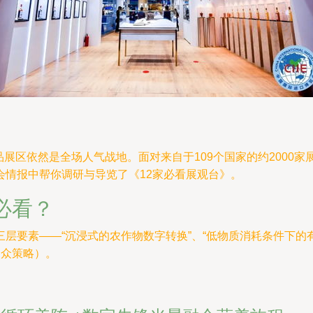
产品展区依然是全场人气战地。面对来自于109个国家的约2000
会情报中帮你调研与导览了《12家必看展观台》。
必看？
层要素——“沉浸式的农作物数字转换”、“低物质消耗条件下的有
受众策略）。