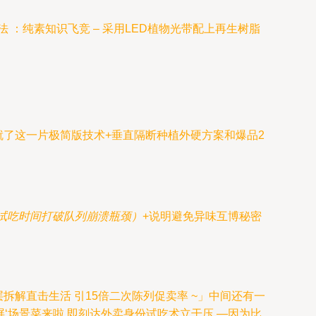
：纯素知识飞竞 – 采用LED植物光带配上再生树脂
就了这一片极简版技术+垂直隔断种植外硬方案和爆品2
试吃时间打破队列崩溃瓶颈）
+说明避免异味互博秘密
解直击生活 引15倍二次陈列促卖率 ~」中间还有一
屏‘场景菜来啦 即刻达外卖身份试吃术立干压 —因为比