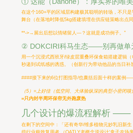
① 达能（Danone）：厚实界的
在这个160+平的区域层构建极其聪明的转场，不只是
舞台（在落地时降低5kg搭建填埋在供应链策略出点
**->→展出后想以情绪留人—？这就是成功例子。”
② DOKCIRI科马生态——别再做
用一个沉浸式西班牙/绿皮层重叠环保食箱搭建逻辑（
秒递到试纸感的诱惑。（创新行为带动他品的当日补加
####接下来的6位打图指导/也囊括后面十样的案例—
（5）=上好佳（低空间、大体验纵深的典型小密闭
=只内封半周环保帘无外跑废热
几个设计的爆流程解析 ——
在剩下的空间中：「还有奇华/维多植物元妙乳旧新生
些行业极致复用者 （OATLY老概念逆设计‘拿子农